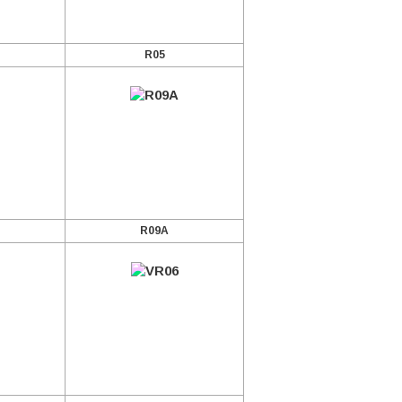
R05
R09A