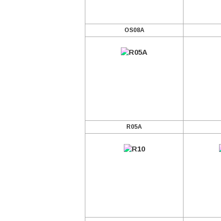
OS08A
R05A