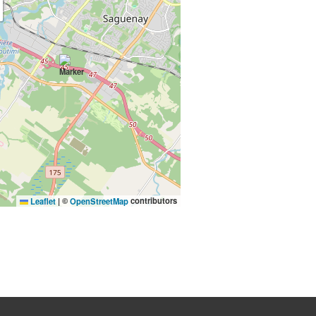
©
contributors
Leaflet
|
OpenStreetMap