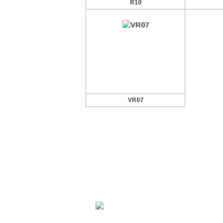
R10
VR07