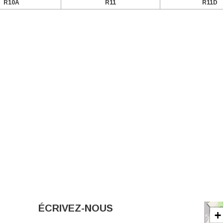
R10A
R11
R11D
ÉCRIVEZ-NOUS
+