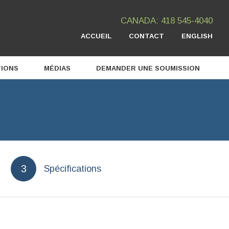
CANADA: 418 545-4040
ACCUEIL
CONTACT
ENGLISH
TIONS
MÉDIAS
DEMANDER UNE SOUMISSION
Prix et mentions
Vidéos
Articles
Spécifications