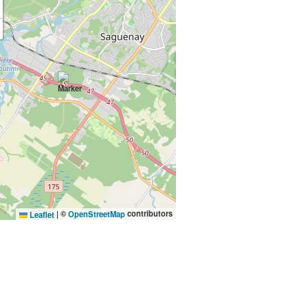
©
contributors
Leaflet
|
OpenStreetMap