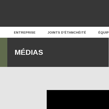
ENTREPRISE
JOINTS D'ÉTANCHÉITÉ
ÉQUI
Profil
MÉDIAS
Équipe
Carrières