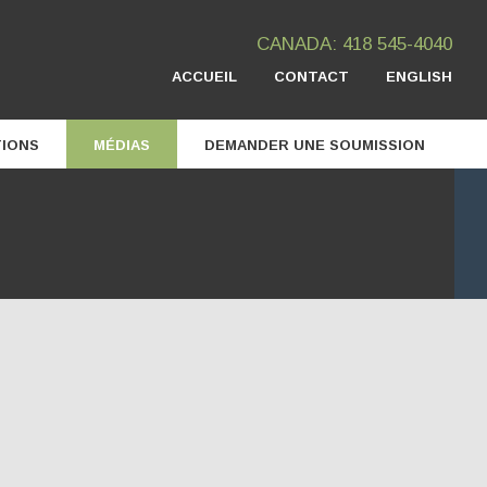
CANADA: 418 545-4040
ACCUEIL
CONTACT
ENGLISH
TIONS
MÉDIAS
DEMANDER UNE SOUMISSION
Prix et mentions
Vidéos
Articles