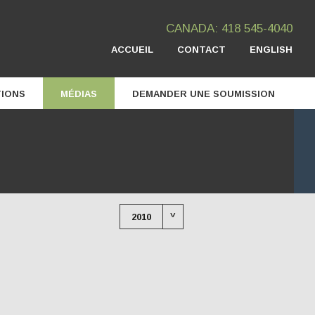
CANADA: 418 545-4040
ACCUEIL
CONTACT
ENGLISH
TIONS
MÉDIAS
DEMANDER UNE SOUMISSION
Prix et mentions
Vidéos
Articles
^
2010